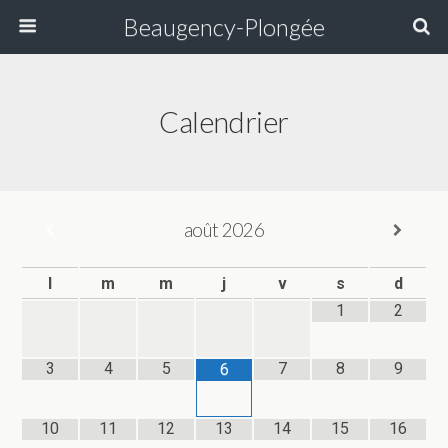
Beaugency-Plongée
Calendrier
août
2026
l
m
m
j
v
s
d
1
2
3
4
5
7
8
9
6
10
11
12
13
14
15
16