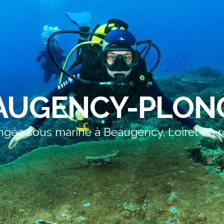
AUGENCY-PLON
ngée sous marine à Beaugency, Loiret en r