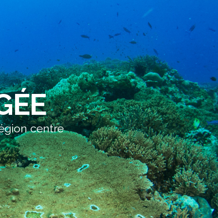
GÉE
égion centre