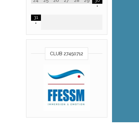
24
25
26
27
28
29
30
•
31
•
CLUB 27450712